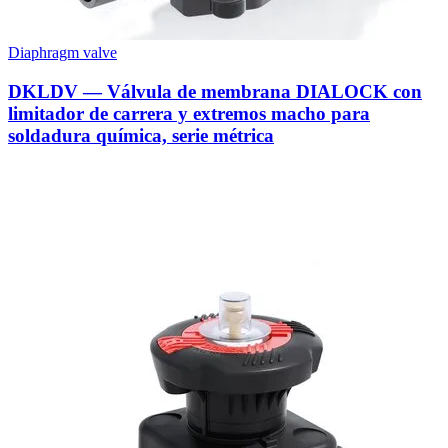
Diaphragm valve
DKLDV — Válvula de membrana DIALOCK con
limitador de carrera y extremos macho para
soldadura química, serie métrica