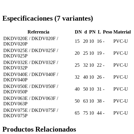
Entrega en toda Rumanía
Especificaciones
(
7
variantes
)
Referencia
DN
d
PN
L
Peso
Material
DKDV020E / DKDV020F /
15
20
10
16
-
PVC-U
DKDV020P
DKDV025E / DKDV025F /
20
25
10
19
-
PVC-U
DKDV025P
DKDV032E / DKDV032F /
25
32
10
22
-
PVC-U
DKDV032P
DKDV040E / DKDV040F /
32
40
10
26
-
PVC-U
DKDV040P
DKDV050E / DKDV050F /
40
50
10
31
-
PVC-U
DKDV050P
DKDV063E / DKDV063F /
50
63
10
38
-
PVC-U
DKDV063P
DKDV075E / DKDV075F /
65
75
10
44
-
PVC-U
DKDV075P
Productos Relacionados