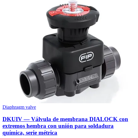
Diaphragm valve
DKUIV — Válvula de membrana DIALOCK con
extremos hembra con unión para soldadura
química, serie métrica