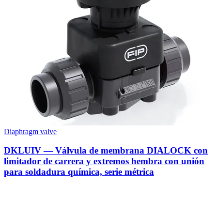
Diaphragm valve
DKLUIV — Válvula de membrana DIALOCK con
limitador de carrera y extremos hembra con unión
para soldadura química, serie métrica