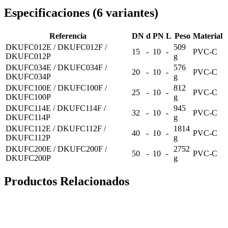
Especificaciones
(
6
variantes
)
Referencia
DN
d
PN
L
Peso
Material
DKUFC012E / DKUFC012F /
509
15
-
10
-
PVC-C
DKUFC012P
g
DKUFC034E / DKUFC034F /
576
20
-
10
-
PVC-C
DKUFC034P
g
DKUFC100E / DKUFC100F /
812
25
-
10
-
PVC-C
DKUFC100P
g
DKUFC114E / DKUFC114F /
945
32
-
10
-
PVC-C
DKUFC114P
g
DKUFC112E / DKUFC112F /
1814
40
-
10
-
PVC-C
DKUFC112P
g
DKUFC200E / DKUFC200F /
2752
50
-
10
-
PVC-C
DKUFC200P
g
Productos Relacionados