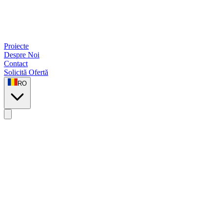
Proiecte
Despre Noi
Contact
Solicită Ofertă
RO