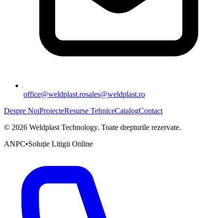
office@weldplast.ro
sales@weldplast.ro
Despre Noi
Proiecte
Resurse Tehnice
Catalog
Contact
©
2026
Weldplast Technology
.
Toate drepturile rezervate.
ANPC
•
Soluție Litigii Online