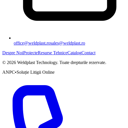
office@weldplast.ro
sales@weldplast.ro
Despre Noi
Proiecte
Resurse Tehnice
Catalog
Contact
©
2026
Weldplast Technology
.
Toate drepturile rezervate.
ANPC
•
Soluție Litigii Online