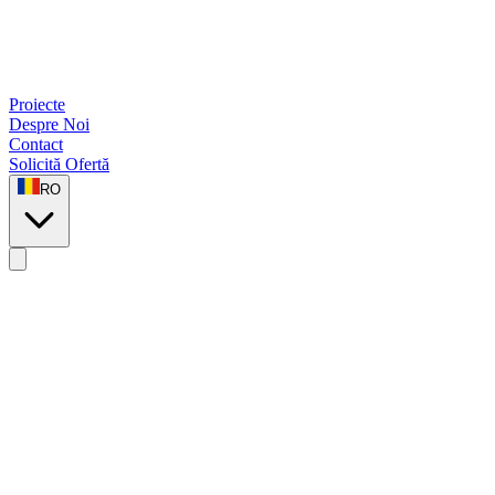
Proiecte
Despre Noi
Contact
Solicită Ofertă
RO