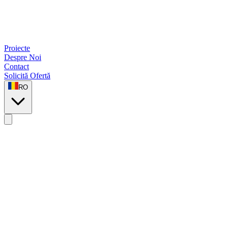
Proiecte
Despre Noi
Contact
Solicită Ofertă
RO