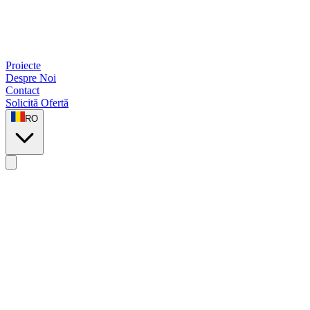
Proiecte
Despre Noi
Contact
Solicită Ofertă
RO