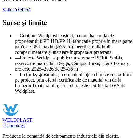
Solicită Ofertă
Surse și limite
—
Conținut Weldplast existent, reconciliat cu datele
proprietarului: PE-HD/PP-H, fabricație proprie în mare parte
până la ~35 t maxim (≈35 m³), pereți simpli/dubli,
compartimentare și instalare îngropată/supraterană.
—
Proiecte Weldplast publice: rezervoare PE100 Serbia,
rezervoare mari Cluj, Reșița, Câmpia Turzii, Transilvania și
proiecte 2025–2026 de 25–35 m³.
—
Prețurile, grosimile și compatibilitățile chimice se confirmă
pe proiect, prin ofertă; certificatele de material vin de la
furnizorul materialului, iar sudura este certificată DVS de
Weldplast.
WELDPLAST
Technology
Producție la comandă de echipamente industriale din plastic.