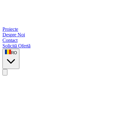
Proiecte
Despre Noi
Contact
Solicită Ofertă
RO