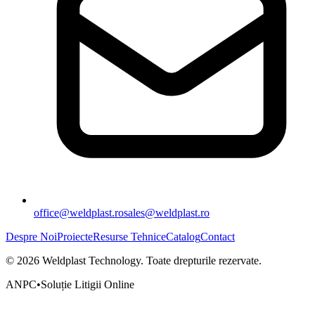
office@weldplast.ro
sales@weldplast.ro
Despre Noi
Proiecte
Resurse Tehnice
Catalog
Contact
©
2026
Weldplast Technology
.
Toate drepturile rezervate.
ANPC
•
Soluție Litigii Online