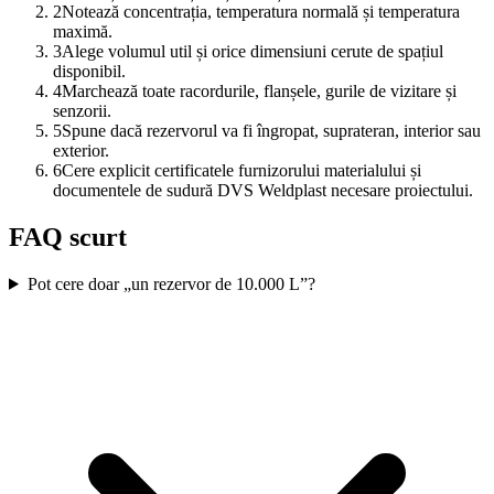
2
Notează concentrația, temperatura normală și temperatura
maximă.
3
Alege volumul util și orice dimensiuni cerute de spațiul
disponibil.
4
Marchează toate racordurile, flanșele, gurile de vizitare și
senzorii.
5
Spune dacă rezervorul va fi îngropat, suprateran, interior sau
exterior.
6
Cere explicit certificatele furnizorului materialului și
documentele de sudură DVS Weldplast necesare proiectului.
FAQ scurt
Pot cere doar „un rezervor de 10.000 L”?