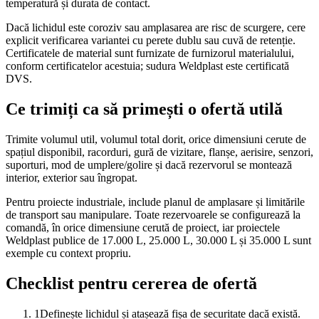
temperatură și durata de contact.
Dacă lichidul este coroziv sau amplasarea are risc de scurgere, cere
explicit verificarea variantei cu perete dublu sau cuvă de retenție.
Certificatele de material sunt furnizate de furnizorul materialului,
conform certificatelor acestuia; sudura Weldplast este certificată
DVS.
Ce trimiți ca să primești o ofertă utilă
Trimite volumul util, volumul total dorit, orice dimensiuni cerute de
spațiul disponibil, racorduri, gură de vizitare, flanșe, aerisire, senzori,
suporturi, mod de umplere/golire și dacă rezervorul se montează
interior, exterior sau îngropat.
Pentru proiecte industriale, include planul de amplasare și limitările
de transport sau manipulare. Toate rezervoarele se configurează la
comandă, în orice dimensiune cerută de proiect, iar proiectele
Weldplast publice de 17.000 L, 25.000 L, 30.000 L și 35.000 L sunt
exemple cu context propriu.
Checklist pentru cererea de ofertă
1
Definește lichidul și atașează fișa de securitate dacă există.