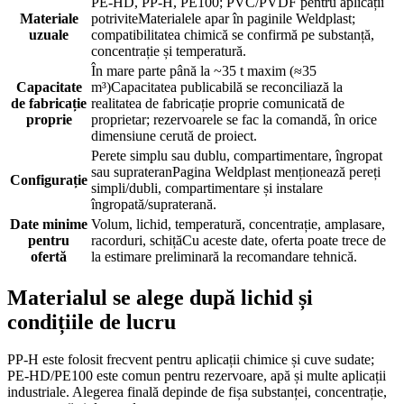
PE-HD, PP-H, PE100; PVC/PVDF pentru aplicații
Materiale
potrivite
Materialele apar în paginile Weldplast;
uzuale
compatibilitatea chimică se confirmă pe substanță,
concentrație și temperatură.
În mare parte până la ~35 t maxim (≈35
Capacitate
m³)
Capacitatea publicabilă se reconciliază la
de fabricație
realitatea de fabricație proprie comunicată de
proprie
proprietar; rezervoarele se fac la comandă, în orice
dimensiune cerută de proiect.
Perete simplu sau dublu, compartimentare, îngropat
sau suprateran
Pagina Weldplast menționează pereți
Configurație
simpli/dubli, compartimentare și instalare
îngropată/supraterană.
Date minime
Volum, lichid, temperatură, concentrație, amplasare,
pentru
racorduri, schiță
Cu aceste date, oferta poate trece de
ofertă
la estimare preliminară la recomandare tehnică.
Materialul se alege după lichid și
condițiile de lucru
PP-H este folosit frecvent pentru aplicații chimice și cuve sudate;
PE-HD/PE100 este comun pentru rezervoare, apă și multe aplicații
industriale. Alegerea finală depinde de fișa substanței, concentrație,