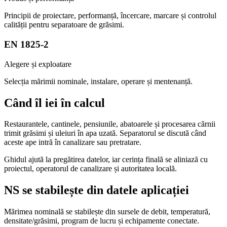
Principii de proiectare, performanță, încercare, marcare și controlul
calității pentru separatoare de grăsimi.
EN 1825-2
Alegere și exploatare
Selecția mărimii nominale, instalare, operare și mentenanță.
Când îl iei în calcul
Restaurantele, cantinele, pensiunile, abatoarele și procesarea cărnii
trimit grăsimi și uleiuri în apa uzată. Separatorul se discută când
aceste ape intră în canalizare sau pretratare.
Ghidul ajută la pregătirea datelor, iar cerința finală se aliniază cu
proiectul, operatorul de canalizare și autoritatea locală.
NS se stabilește din datele aplicației
Mărimea nominală se stabilește din sursele de debit, temperatură,
densitate/grăsimi, program de lucru și echipamente conectate.