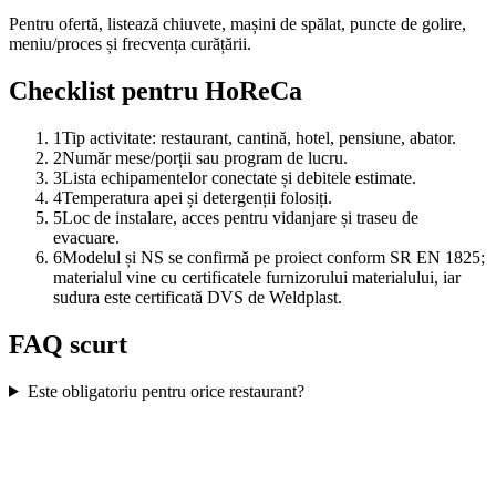
Pentru ofertă, listează chiuvete, mașini de spălat, puncte de golire,
meniu/proces și frecvența curățării.
Checklist pentru HoReCa
1
Tip activitate: restaurant, cantină, hotel, pensiune, abator.
2
Număr mese/porții sau program de lucru.
3
Lista echipamentelor conectate și debitele estimate.
4
Temperatura apei și detergenții folosiți.
5
Loc de instalare, acces pentru vidanjare și traseu de
evacuare.
6
Modelul și NS se confirmă pe proiect conform SR EN 1825;
materialul vine cu certificatele furnizorului materialului, iar
sudura este certificată DVS de Weldplast.
FAQ scurt
Este obligatoriu pentru orice restaurant?