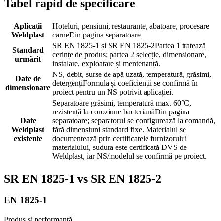
Tabel rapid de specificare
Aplicații
Hoteluri, pensiuni, restaurante, abatoare, procesare
Weldplast
carne
Din pagina separatoare.
SR EN 1825-1 și SR EN 1825-2
Partea 1 tratează
Standard
cerințe de produs; partea 2 selecție, dimensionare,
urmărit
instalare, exploatare și mentenanță.
NS, debit, surse de apă uzată, temperatură, grăsimi,
Date de
detergenți
Formula și coeficienții se confirmă în
dimensionare
proiect pentru un NS potrivit aplicației.
Separatoare grăsimi, temperatură max. 60°C,
rezistență la coroziune bacteriană
Din pagina
Date
separatoare; separatorul se configurează la comandă,
Weldplast
fără dimensiuni standard fixe. Materialul se
existente
documentează prin certificatele furnizorului
materialului, sudura este certificată DVS de
Weldplast, iar NS/modelul se confirmă pe proiect.
SR EN 1825-1 vs SR EN 1825-2
EN 1825-1
Produs și performanță