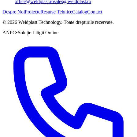
office@weldplast.ro
sales@weldplast.ro
Despre Noi
Proiecte
Resurse Tehnice
Catalog
Contact
©
2026
Weldplast Technology
.
Toate drepturile rezervate.
ANPC
•
Soluție Litigii Online