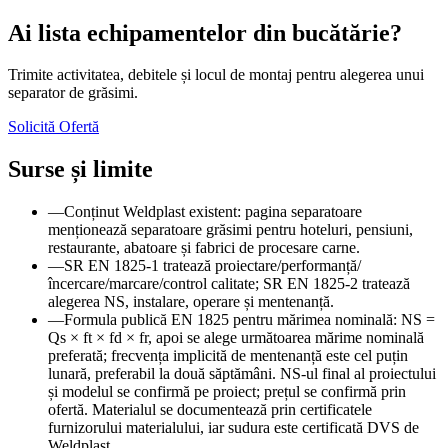
Ai lista echipamentelor din bucătărie?
Trimite activitatea, debitele și locul de montaj pentru alegerea unui
separator de grăsimi.
Solicită Ofertă
Surse și limite
—
Conținut Weldplast existent: pagina separatoare
menționează separatoare grăsimi pentru hoteluri, pensiuni,
restaurante, abatoare și fabrici de procesare carne.
—
SR EN 1825-1 tratează proiectare/performanță/
încercare/marcare/control calitate; SR EN 1825-2 tratează
alegerea NS, instalare, operare și mentenanță.
—
Formula publică EN 1825 pentru mărimea nominală: NS =
Qs × ft × fd × fr, apoi se alege următoarea mărime nominală
preferată; frecvența implicită de mentenanță este cel puțin
lunară, preferabil la două săptămâni. NS-ul final al proiectului
și modelul se confirmă pe proiect; prețul se confirmă prin
ofertă. Materialul se documentează prin certificatele
furnizorului materialului, iar sudura este certificată DVS de
Weldplast.