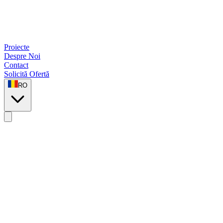
Proiecte
Despre Noi
Contact
Solicită Ofertă
RO