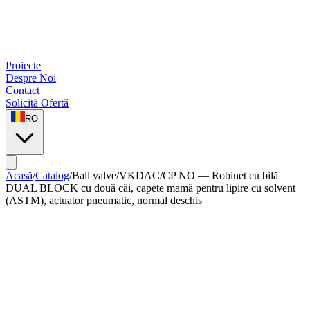
Proiecte
Despre Noi
Contact
Solicită Ofertă
RO
Acasă
/
Catalog
/
Ball valve
/
VKDAC/CP NO — Robinet cu bilă
DUAL BLOCK cu două căi, capete mamă pentru lipire cu solvent
(ASTM), actuator pneumatic, normal deschis