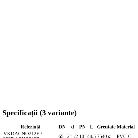
Livrare în toată România
Specificații
(
3
variante
)
Referință
DN
d
PN
L
Greutate
Material
VKDACNO212E /
65
2"1/2
10
44.5
7540 g
PVC-C