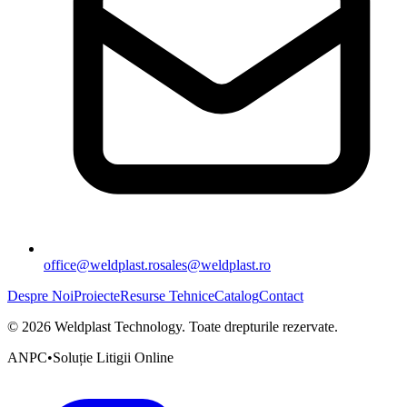
office@weldplast.ro
sales@weldplast.ro
Despre Noi
Proiecte
Resurse Tehnice
Catalog
Contact
©
2026
Weldplast Technology
.
Toate drepturile rezervate.
ANPC
•
Soluție Litigii Online