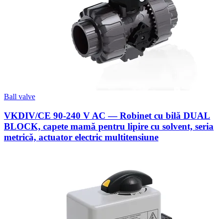
Ball valve
VKDIV/CE 90-240 V AC — Robinet cu bilă DUAL
BLOCK, capete mamă pentru lipire cu solvent, seria
metrică, actuator electric multitensiune