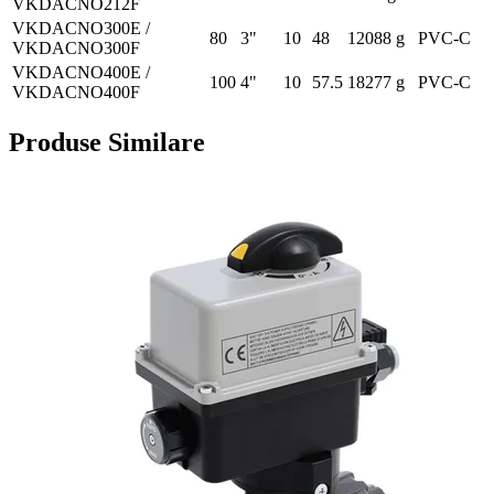
VKDACNO212F
VKDACNO300E /
80
3"
10
48
12088 g
PVC-C
VKDACNO300F
VKDACNO400E /
100
4"
10
57.5
18277 g
PVC-C
VKDACNO400F
Produse Similare