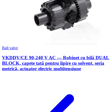
Ball valve
VKDDV/CE 90-240 V AC — Robinet cu bilă DUAL
BLOCK, capete tată pentru lipire cu solvent, seria
metrică, actuator electric multitensiune