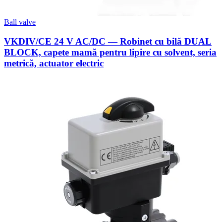
Ball valve
VKDIV/CE 24 V AC/DC — Robinet cu bilă DUAL
BLOCK, capete mamă pentru lipire cu solvent, seria
metrică, actuator electric