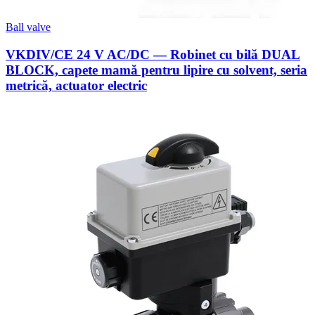
Ball valve
VKDIV/CE 24 V AC/DC — Robinet cu bilă DUAL
BLOCK, capete mamă pentru lipire cu solvent, seria
metrică, actuator electric