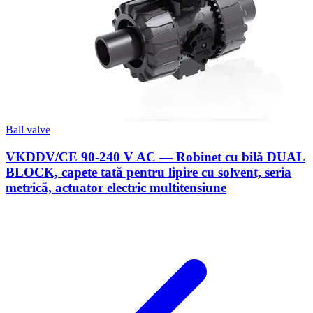
Ball valve
VKDDV/CE 90-240 V AC — Robinet cu bilă DUAL
BLOCK, capete tată pentru lipire cu solvent, seria
metrică, actuator electric multitensiune