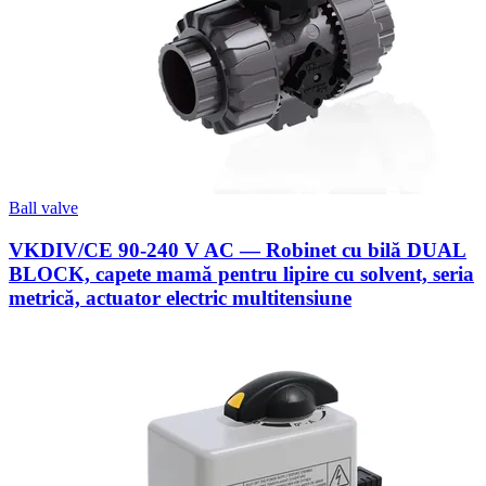
Ball valve
VKDIV/CE 90-240 V AC — Robinet cu bilă DUAL
BLOCK, capete mamă pentru lipire cu solvent, seria
metrică, actuator electric multitensiune