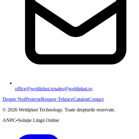
office@weldplast.ro
sales@weldplast.ro
Despre Noi
Proiecte
Resurse Tehnice
Catalog
Contact
©
2026
Weldplast Technology
.
Toate drepturile rezervate.
ANPC
•
Soluție Litigii Online