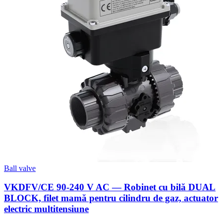
Ball valve
VKDFV/CE 90-240 V AC — Robinet cu bilă DUAL
BLOCK, filet mamă pentru cilindru de gaz, actuator
electric multitensiune