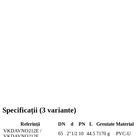
Livrare în toată România
Specificații
(
3
variante
)
Referință
DN
d
PN
L
Greutate
Material
VKDAVNO212E /
65
2"1/2
10
44.5
7170 g
PVC-U
VKDAVNO212F