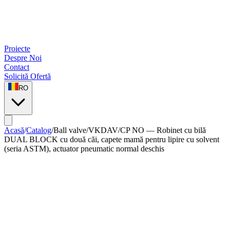
Proiecte
Despre Noi
Contact
Solicită Ofertă
RO
Acasă
/
Catalog
/
Ball valve
/
VKDAV/CP NO — Robinet cu bilă
DUAL BLOCK cu două căi, capete mamă pentru lipire cu solvent
(seria ASTM), actuator pneumatic normal deschis