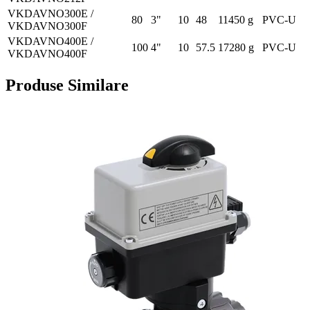
VKDAVNO300E /
80
3"
10
48
11450 g
PVC-U
VKDAVNO300F
VKDAVNO400E /
100
4"
10
57.5
17280 g
PVC-U
VKDAVNO400F
Produse Similare