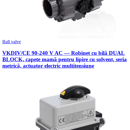
Ball valve
VKDIV/CE 90-240 V AC — Robinet cu bilă DUAL
BLOCK, capete mamă pentru lipire cu solvent, seria
metrică, actuator electric multitensiune