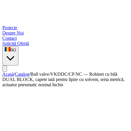
Proiecte
Despre Noi
Contact
Solicită Ofertă
RO
Acasă
/
Catalog
/
Ball valve
/
VKDDC/CP NC — Robinet cu bilă
DUAL BLOCK, capete tată pentru lipire cu solvent, seria metrică,
actuator pneumatic normal închis