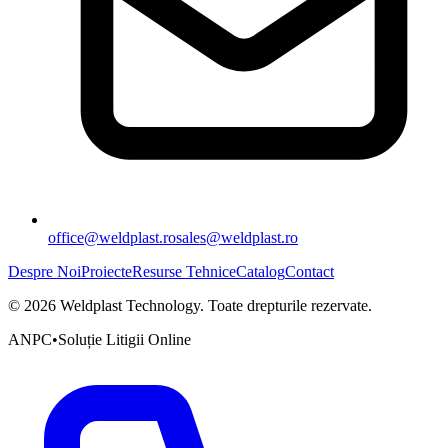
office@weldplast.ro
sales@weldplast.ro
Despre Noi
Proiecte
Resurse Tehnice
Catalog
Contact
©
2026
Weldplast Technology
.
Toate drepturile rezervate.
ANPC
•
Soluție Litigii Online