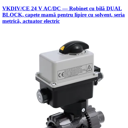
VKDIV/CE 24 V AC/DC — Robinet cu bilă DUAL
BLOCK, capete mamă pentru lipire cu solvent, seria
metrică, actuator electric