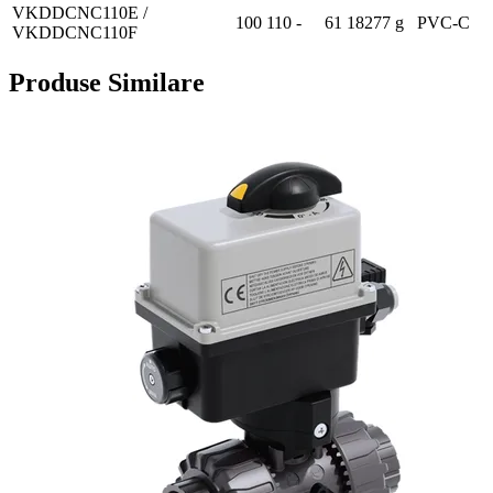
VKDDCNC110E /
100
110
-
61
18277 g
PVC-C
VKDDCNC110F
Produse Similare