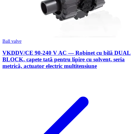
Ball valve
VKDDV/CE 90-240 V AC — Robinet cu bilă DUAL
BLOCK, capete tată pentru lipire cu solvent, seria
metrică, actuator electric multitensiune