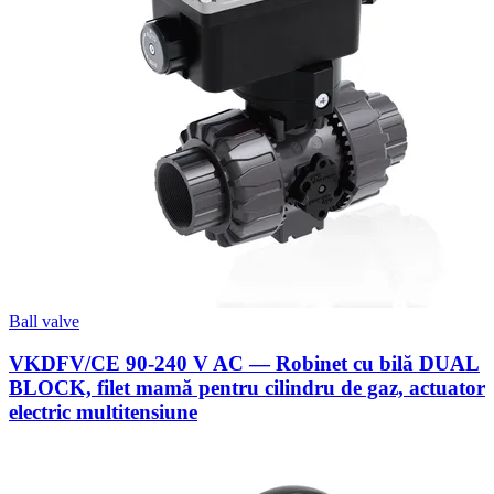
Ball valve
VKDFV/CE 90-240 V AC — Robinet cu bilă DUAL
BLOCK, filet mamă pentru cilindru de gaz, actuator
electric multitensiune