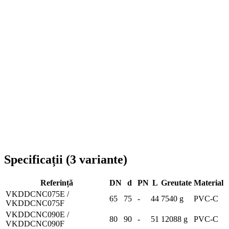
Livrare în toată România
Specificații
(
3
variante
)
Referință
DN
d
PN
L
Greutate
Material
VKDDCNC075E /
65
75
-
44
7540 g
PVC-C
VKDDCNC075F
VKDDCNC090E /
80
90
-
51
12088 g
PVC-C
VKDDCNC090F