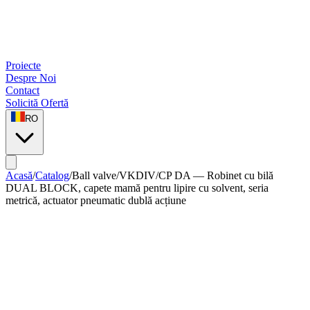
Proiecte
Despre Noi
Contact
Solicită Ofertă
RO
Acasă
/
Catalog
/
Ball valve
/
VKDIV/CP DA — Robinet cu bilă
DUAL BLOCK, capete mamă pentru lipire cu solvent, seria
metrică, actuator pneumatic dublă acțiune