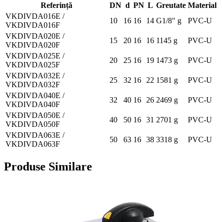
Referință
DN
d
PN
L
Greutate
Material
VKDIVDA016E /
10
16
16
14
G1/8" g
PVC-U
VKDIVDA016F
VKDIVDA020E /
15
20
16
16
1145 g
PVC-U
VKDIVDA020F
VKDIVDA025E /
20
25
16
19
1473 g
PVC-U
VKDIVDA025F
VKDIVDA032E /
25
32
16
22
1581 g
PVC-U
VKDIVDA032F
VKDIVDA040E /
32
40
16
26
2469 g
PVC-U
VKDIVDA040F
VKDIVDA050E /
40
50
16
31
2701 g
PVC-U
VKDIVDA050F
VKDIVDA063E /
50
63
16
38
3318 g
PVC-U
VKDIVDA063F
Produse Similare