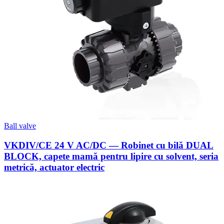
Ball valve
VKDIV/CE 24 V AC/DC — Robinet cu bilă DUAL
BLOCK, capete mamă pentru lipire cu solvent, seria
metrică, actuator electric