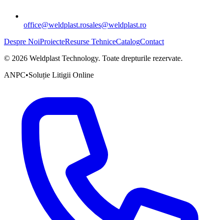
office@weldplast.ro
sales@weldplast.ro
Despre Noi
Proiecte
Resurse Tehnice
Catalog
Contact
©
2026
Weldplast Technology
.
Toate drepturile rezervate.
ANPC
•
Soluție Litigii Online