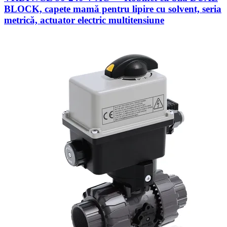
BLOCK, capete mamă pentru lipire cu solvent, seria
metrică, actuator electric multitensiune