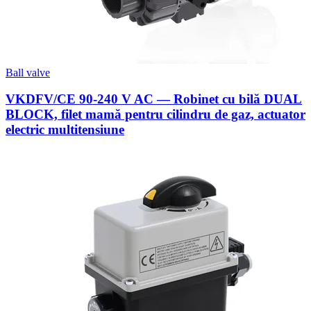
Ball valve
VKDFV/CE 90-240 V AC — Robinet cu bilă DUAL
BLOCK, filet mamă pentru cilindru de gaz, actuator
electric multitensiune