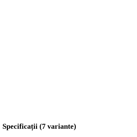
Livrare în toată România
Specificații
(
7
variante
)