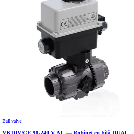
Ball valve
VKDIV/CE 90-240 V AC — Robinet cu bilă DUAL