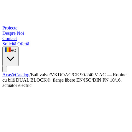
Proiecte
Despre Noi
Contact
Solicită Ofertă
RO
Acasă
/
Catalog
/
Ball valve
/
VKDOAC/CE 90-240 V AC — Robinet
cu bilă DUAL BLOCK®, flanșe libere EN/ISO/DIN PN 10/16,
actuator electric