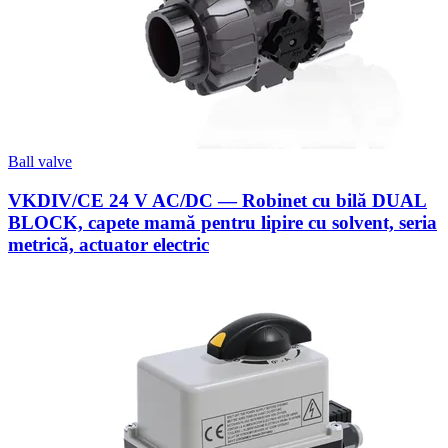
Ball valve
VKDIV/CE 24 V AC/DC — Robinet cu bilă DUAL
BLOCK, capete mamă pentru lipire cu solvent, seria
metrică, actuator electric