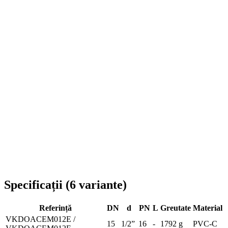
Livrare în toată România
Specificații
(
6
variante
)
Referință
DN
d
PN
L
Greutate
Material
VKDOACEM012E /
15
1/2”
16
-
1792 g
PVC-C