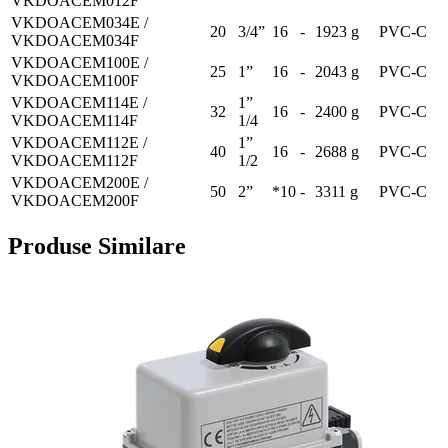
VKDOACEM012F
VKDOACEM034E /
20
3/4”
16
-
1923 g
PVC-C
VKDOACEM034F
VKDOACEM100E /
25
1”
16
-
2043 g
PVC-C
VKDOACEM100F
VKDOACEM114E /
1”
32
16
-
2400 g
PVC-C
VKDOACEM114F
1/4
VKDOACEM112E /
1”
40
16
-
2688 g
PVC-C
VKDOACEM112F
1/2
VKDOACEM200E /
50
2”
*10
-
3311 g
PVC-C
VKDOACEM200F
Produse Similare