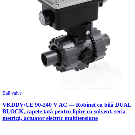
Ball valve
VKDDV/CE 90-240 V AC — Robinet cu bilă DUAL
BLOCK, capete tată pentru lipire cu solvent, seria
metrică, actuator electric multitensiune