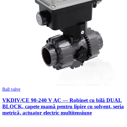
Ball valve
VKDIV/CE 90-240 V AC — Robinet cu bilă DUAL
BLOCK, capete mamă pentru lipire cu solvent, seria
metrică, actuator electric multitensiune