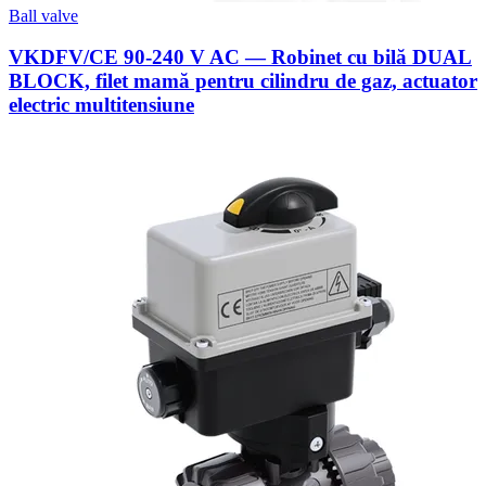
Ball valve
VKDFV/CE 90-240 V AC — Robinet cu bilă DUAL
BLOCK, filet mamă pentru cilindru de gaz, actuator
electric multitensiune