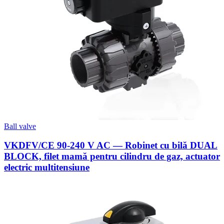
Ball valve
VKDFV/CE 90-240 V AC — Robinet cu bilă DUAL
BLOCK, filet mamă pentru cilindru de gaz, actuator
electric multitensiune