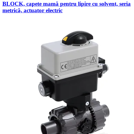
BLOCK, capete mamă pentru lipire cu solvent, seria
metrică, actuator electric