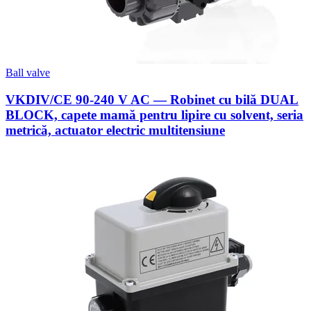
Ball valve
VKDIV/CE 90-240 V AC — Robinet cu bilă DUAL
BLOCK, capete mamă pentru lipire cu solvent, seria
metrică, actuator electric multitensiune