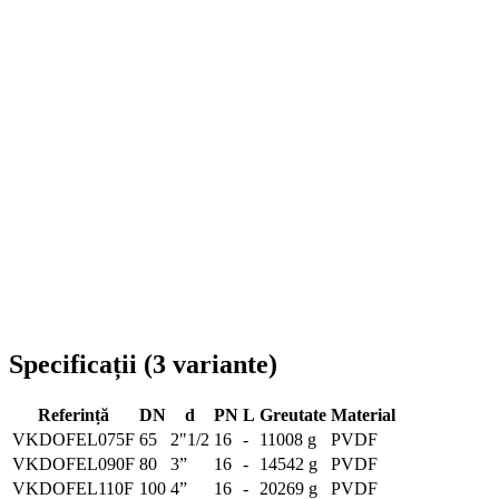
Livrare în toată România
Specificații
(
3
variante
)
Referință
DN
d
PN
L
Greutate
Material
VKDOFEL075F
65
2"1/2
16
-
11008 g
PVDF
VKDOFEL090F
80
3”
16
-
14542 g
PVDF
VKDOFEL110F
100
4”
16
-
20269 g
PVDF