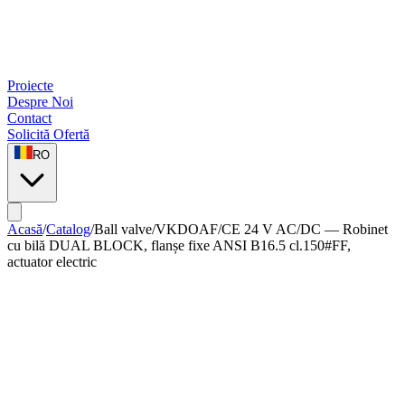
Proiecte
Despre Noi
Contact
Solicită Ofertă
RO
Acasă
/
Catalog
/
Ball valve
/
VKDOAF/CE 24 V AC/DC — Robinet
cu bilă DUAL BLOCK, flanșe fixe ANSI B16.5 cl.150#FF,
actuator electric