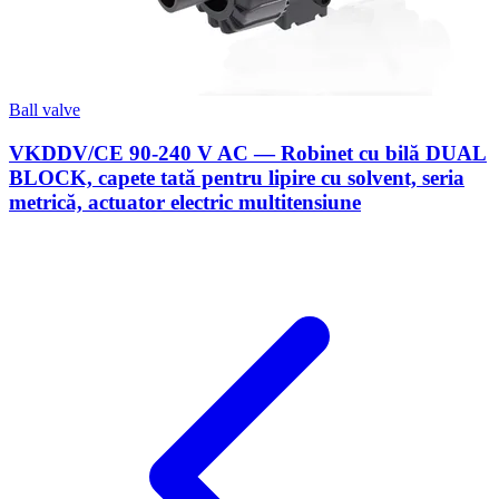
Ball valve
VKDDV/CE 90-240 V AC — Robinet cu bilă DUAL
BLOCK, capete tată pentru lipire cu solvent, seria
metrică, actuator electric multitensiune