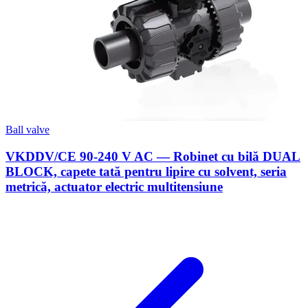
Ball valve
VKDDV/CE 90-240 V AC — Robinet cu bilă DUAL
BLOCK, capete tată pentru lipire cu solvent, seria
metrică, actuator electric multitensiune