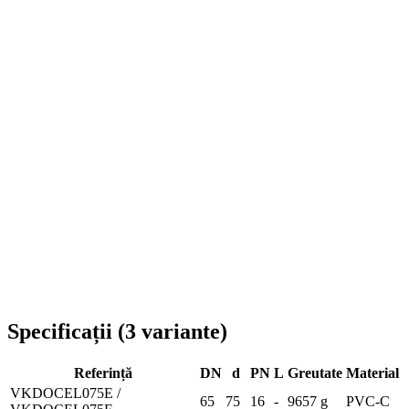
Livrare în toată România
Specificații
(
3
variante
)
Referință
DN
d
PN
L
Greutate
Material
VKDOCEL075E /
65
75
16
-
9657 g
PVC-C