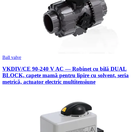
Ball valve
VKDIV/CE 90-240 V AC — Robinet cu bilă DUAL
BLOCK, capete mamă pentru lipire cu solvent, seria
metrică, actuator electric multitensiune