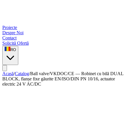
Proiecte
Despre Noi
Contact
Solicită Ofertă
RO
Acasă
/
Catalog
/
Ball valve
/
VKDOC/CE — Robinet cu bilă DUAL
BLOCK, flanșe fixe găurite EN/ISO/DIN PN 10/16, actuator
electric 24 V AC/DC