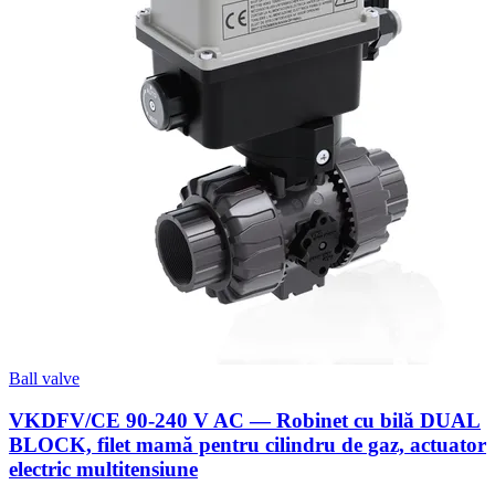
Ball valve
VKDFV/CE 90-240 V AC — Robinet cu bilă DUAL
BLOCK, filet mamă pentru cilindru de gaz, actuator
electric multitensiune