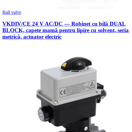
Ball valve
VKDIV/CE 24 V AC/DC — Robinet cu bilă DUAL
BLOCK, capete mamă pentru lipire cu solvent, seria
metrică, actuator electric