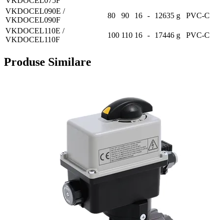
VKDOCEL075F
VKDOCEL090E /
80
90
16
-
12635 g
PVC-C
VKDOCEL090F
VKDOCEL110E /
100
110
16
-
17446 g
PVC-C
VKDOCEL110F
Produse Similare