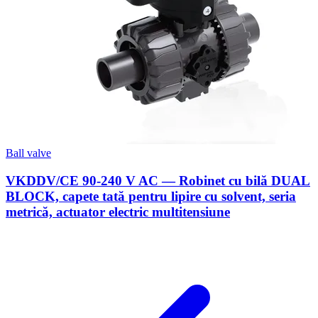
Ball valve
VKDDV/CE 90-240 V AC — Robinet cu bilă DUAL
BLOCK, capete tată pentru lipire cu solvent, seria
metrică, actuator electric multitensiune