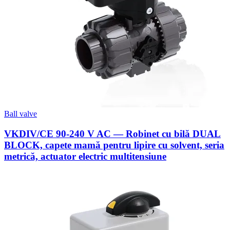
Ball valve
VKDIV/CE 90-240 V AC — Robinet cu bilă DUAL
BLOCK, capete mamă pentru lipire cu solvent, seria
metrică, actuator electric multitensiune