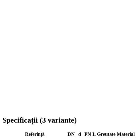
Livrare în toată România
Specificații
(
3
variante
)
Referință
DN
d
PN
L
Greutate
Material