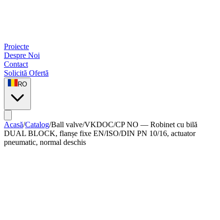
Proiecte
Despre Noi
Contact
Solicită Ofertă
RO
Acasă
/
Catalog
/
Ball valve
/
VKDOC/CP NO — Robinet cu bilă
DUAL BLOCK, flanșe fixe EN/ISO/DIN PN 10/16, actuator
pneumatic, normal deschis