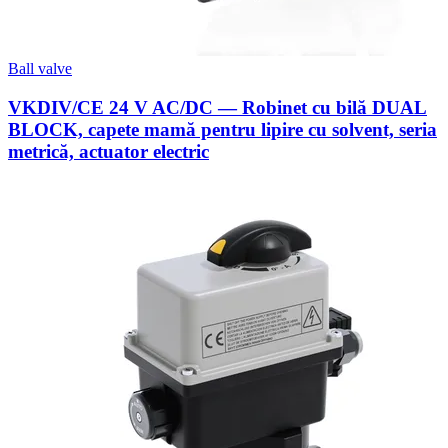
Ball valve
VKDIV/CE 24 V AC/DC — Robinet cu bilă DUAL
BLOCK, capete mamă pentru lipire cu solvent, seria
metrică, actuator electric