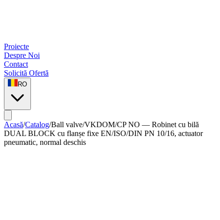
Proiecte
Despre Noi
Contact
Solicită Ofertă
RO
Acasă
/
Catalog
/
Ball valve
/
VKDOM/CP NO — Robinet cu bilă
DUAL BLOCK cu flanșe fixe EN/ISO/DIN PN 10/16, actuator
pneumatic, normal deschis