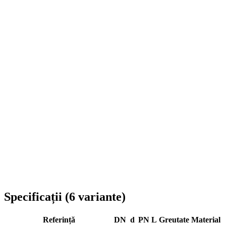
Livrare în toată România
Specificații
(
6
variante
)
Referință
DN
d
PN
L
Greutate
Material