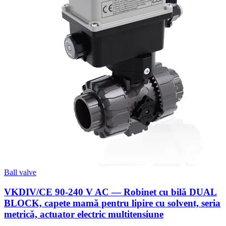
Ball valve
VKDIV/CE 90-240 V AC — Robinet cu bilă DUAL
BLOCK, capete mamă pentru lipire cu solvent, seria
metrică, actuator electric multitensiune