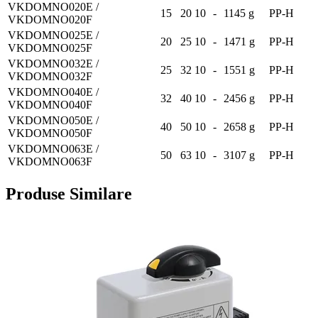
VKDOMNO020E /
15
20
10
-
1145 g
PP-H
VKDOMNO020F
VKDOMNO025E /
20
25
10
-
1471 g
PP-H
VKDOMNO025F
VKDOMNO032E /
25
32
10
-
1551 g
PP-H
VKDOMNO032F
VKDOMNO040E /
32
40
10
-
2456 g
PP-H
VKDOMNO040F
VKDOMNO050E /
40
50
10
-
2658 g
PP-H
VKDOMNO050F
VKDOMNO063E /
50
63
10
-
3107 g
PP-H
VKDOMNO063F
Produse Similare