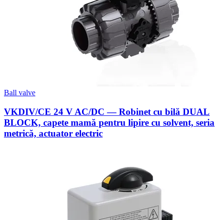
Ball valve
VKDIV/CE 24 V AC/DC — Robinet cu bilă DUAL
BLOCK, capete mamă pentru lipire cu solvent, seria
metrică, actuator electric