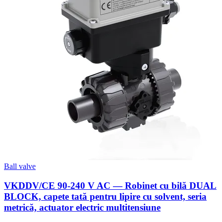
Ball valve
VKDDV/CE 90-240 V AC — Robinet cu bilă DUAL
BLOCK, capete tată pentru lipire cu solvent, seria
metrică, actuator electric multitensiune