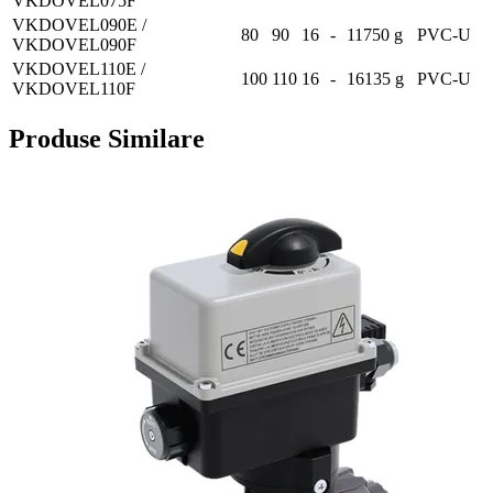
VKDOVEL075F
VKDOVEL090E /
80
90
16
-
11750 g
PVC-U
VKDOVEL090F
VKDOVEL110E /
100
110
16
-
16135 g
PVC-U
VKDOVEL110F
Produse Similare