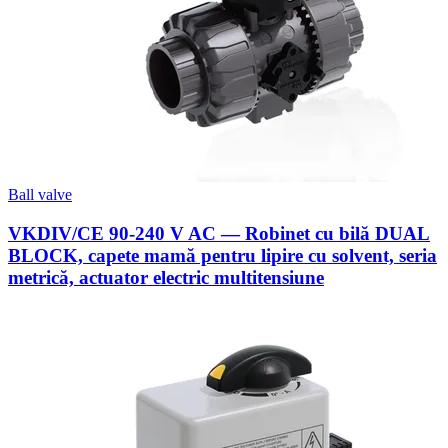
Ball valve
VKDIV/CE 90-240 V AC — Robinet cu bilă DUAL
BLOCK, capete mamă pentru lipire cu solvent, seria
metrică, actuator electric multitensiune