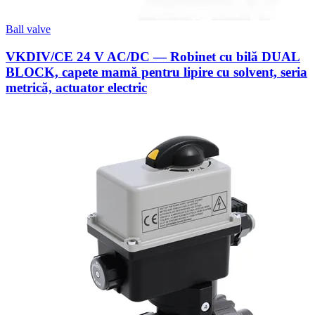
Ball valve
VKDIV/CE 24 V AC/DC — Robinet cu bilă DUAL
BLOCK, capete mamă pentru lipire cu solvent, seria
metrică, actuator electric