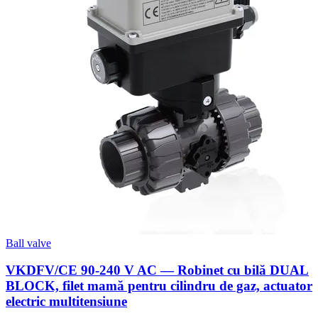
Ball valve
VKDFV/CE 90-240 V AC — Robinet cu bilă DUAL
BLOCK, filet mamă pentru cilindru de gaz, actuator
electric multitensiune