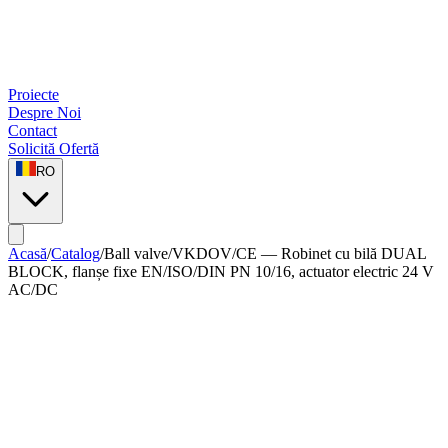
Proiecte
Despre Noi
Contact
Solicită Ofertă
RO
Acasă
/
Catalog
/
Ball valve
/
VKDOV/CE — Robinet cu bilă DUAL
BLOCK, flanșe fixe EN/ISO/DIN PN 10/16, actuator electric 24 V
AC/DC