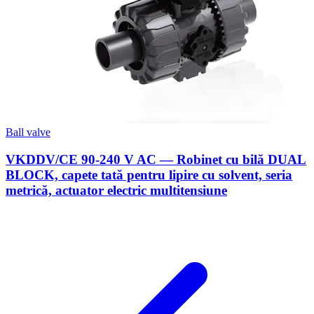
Ball valve
VKDDV/CE 90-240 V AC — Robinet cu bilă DUAL
BLOCK, capete tată pentru lipire cu solvent, seria
metrică, actuator electric multitensiune