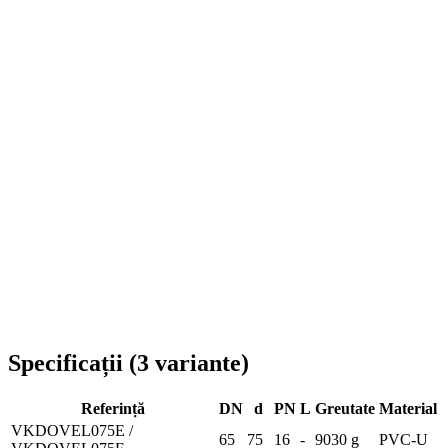
Livrare în toată România
Specificații
(
3
variante
)
Referință
DN
d
PN
L
Greutate
Material
VKDOVEL075E /
65
75
16
-
9030 g
PVC-U