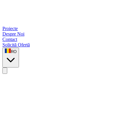
Proiecte
Despre Noi
Contact
Solicită Ofertă
RO