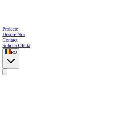
Proiecte
Despre Noi
Contact
Solicită Ofertă
RO