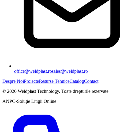
office@weldplast.ro
sales@weldplast.ro
Despre Noi
Proiecte
Resurse Tehnice
Catalog
Contact
©
2026
Weldplast Technology
.
Toate drepturile rezervate.
ANPC
•
Soluție Litigii Online